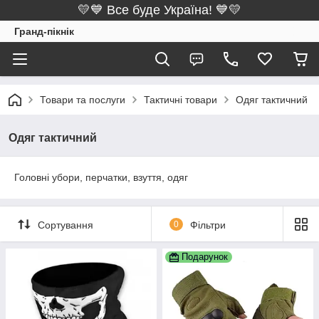
💛💙 Все буде Україна! 💙💛
Гранд-пікнік
Товари та послуги
Тактичні товари
Одяг тактичний
Одяг тактичний
Головні убори, перчатки, взуття, одяг
Сортування
0
Фільтри
Подарунок