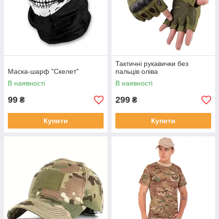
Тактичні рукавички без
Маска-шарф "Скелет"
пальців оліва
В наявності
В наявності
99
299
₴
₴
Купити
Купити