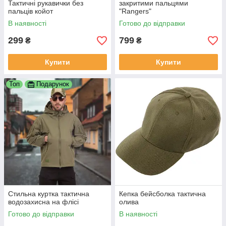
Тактичні рукавички без
закритими пальцями
пальців койот
"Rangers"
В наявності
Готово до відправки
299
799
₴
₴
Купити
Купити
Топ
Подарунок
Стильна куртка тактична
Кепка бейсболка тактична
водозахисна на флісі
олива
Готово до відправки
В наявності