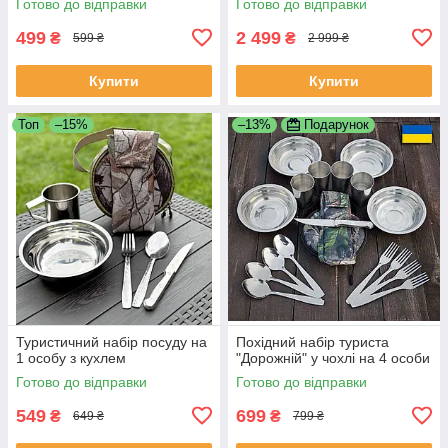
Готово до відправки
Готово до відправки
499
2 499
₴
₴
599 ₴
2 999 ₴
Купити
Купити
Топ
–15%
–13%
Подарунок
Туристичний набір посуду на
Похідний набір туриста
1 особу з кухлем
"Дорожній" у чохлі на 4 особи
Готово до відправки
Готово до відправки
549
699
₴
₴
649 ₴
799 ₴