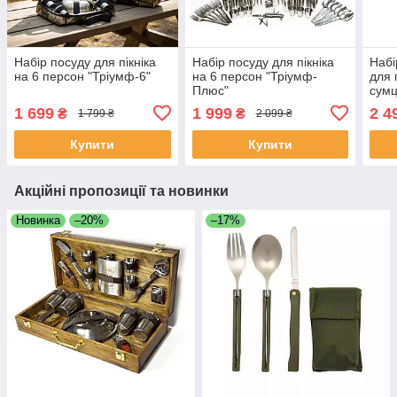
Набір посуду для пікніка
Набір посуду для пікніка
Набі
на 6 персон "Тріумф-6"
на 6 персон "Тріумф-
для 
Плюс"
сумц
1 699
1 999
2 4
₴
₴
1 799 ₴
2 099 ₴
Купити
Купити
Акційні пропозиції та новинки
Новинка
–20%
–17%