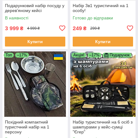
Подарунковий набір посуду у
Набір 3в1 туристичний на 1
дерев'яному кейсі
особу!
В наявності
Готово до відправки
3 999
249
₴
₴
4 999 ₴
299 ₴
Купити
Купити
Топ
–17%
Акція!
–17%
Подарунок
Похідний компактний
Набір туристичний на 6 осіб з
туристчний набір на 1
шампурами у кейс-сумці
персону
"Єгер"