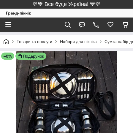
💛💙 Все буде Україна! 💙💛
Гранд-пікнік
Товари та послуги
Набори для пікніка
Сумка набір дл
–8%
Подарунок