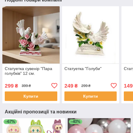
Статуетка сувенір "Пара
Статуетка "Голуби"
Стат
голубків" 12 см.
299
249
149
₴
₴
399 ₴
299 ₴
Купити
Купити
Акційні пропозиції та новинки
–67%
–40%