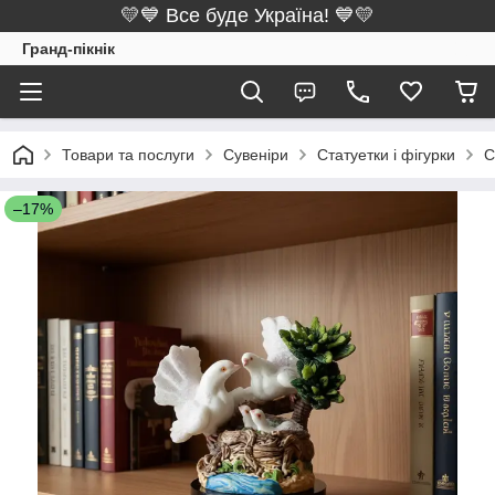
💛💙 Все буде Україна! 💙💛
Гранд-пікнік
Товари та послуги
Сувеніри
Статуетки і фігурки
С
–17%