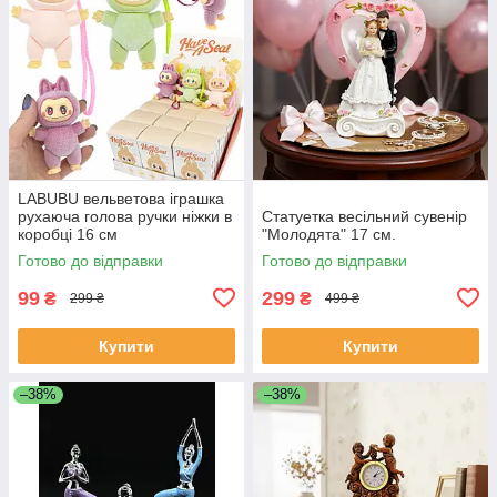
LABUBU вельветова іграшка
рухаюча голова ручки ніжки в
Статуетка весільний сувенір
коробці 16 см
"Молодята" 17 см.
Готово до відправки
Готово до відправки
99
299
₴
₴
299 ₴
499 ₴
Купити
Купити
–38%
–38%