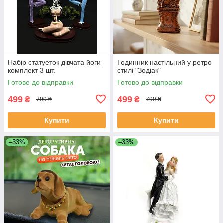
Набір статуеток дівчата йоги
Годинник настільний у ретро
комплект 3 шт.
стилі "Зодіак"
Готово до відправки
Готово до відправки
499
499
₴
₴
799 ₴
799 ₴
Купити
Купити
–33%
–33%