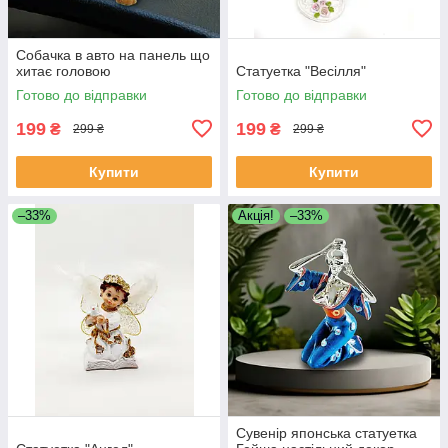
Собачка в авто на панель що
хитає головою
Статуетка "Весілля"
Готово до відправки
Готово до відправки
199
199
₴
₴
299 ₴
299 ₴
Купити
Купити
–33%
Акція!
–33%
Сувенір японська статуетка