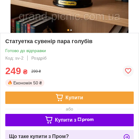
Статуетка сувенір пара голубів
Готово до відправки
Код: sv-2
Роздріб
249
₴
299 ₴
Економія
50 ₴
Купити
або
Купити з
Що таке купити з Пром?