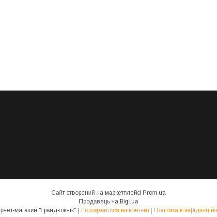
Сайт створений на маркетплейсі
Prom.ua
Продавець на Bigl.ua
Інтернет-магазин "Гранд-пікнік" |
Поскаржитися на контент
|
Політика конфіденційн