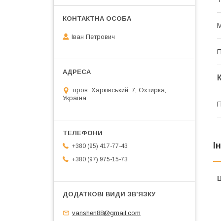
М
Іван Петрович
П
пров. Харківський, 7, Охтирка,
Україна
П
І
+380 (95) 417-77-43
+380 (97) 975-15-73
Ц
vanshen88@gmail.com