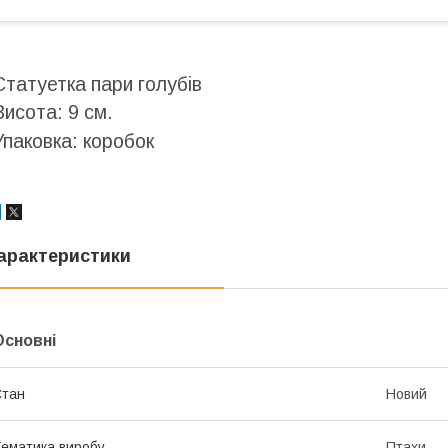
Статуетка пари голубів
Висота: 9 см.
Упаковка: коробок
арактеристики
Основні
Стан
Новий
ематика виробу
Птахи