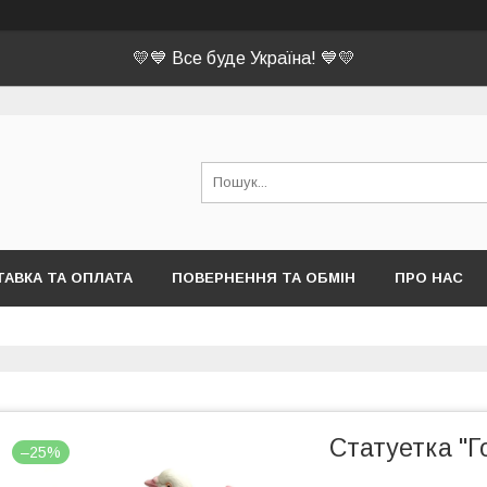
💛💙 Все буде Україна! 💙💛
АВКА ТА ОПЛАТА
ПОВЕРНЕННЯ ТА ОБМІН
ПРО НАС
Статуетка "Г
–25%