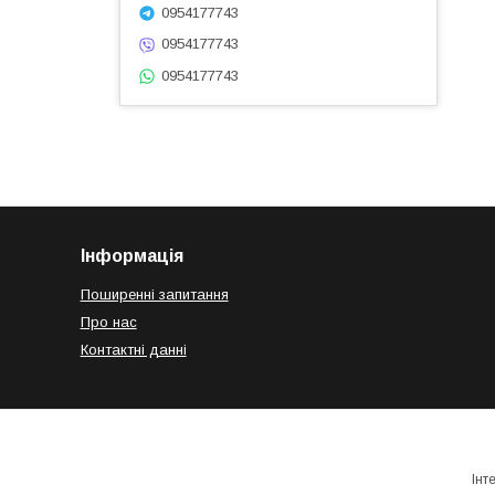
0954177743
0954177743
0954177743
Інформація
Поширенні запитання
Про нас
Контактні данні