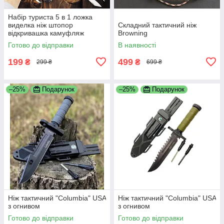
Набір туриста 5 в 1 ложка
виделка ніж штопор
Складний тактичний ніж
відкривашка камуфляж
Browning
Готово до відправки
В наявності
199
499
₴
₴
299 ₴
699 ₴
–25%
Подарунок
–25%
Подарунок
Ніж тактичний "Columbia" USA
Ніж тактичний "Columbia" USA
з огнивом
з огнивом
Готово до відправки
Готово до відправки