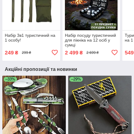
Набір 3в1 туристичний на
Набір посуду туристичний
Тури
1 особу!
для пікніка на 12 осіб у
на 1
сумці
249
2 499
549
₴
₴
299 ₴
2 699 ₴
Акційні пропозиції та новинки
–33%
–29%