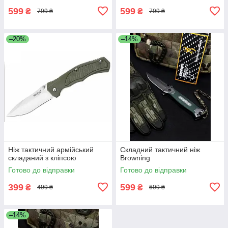
599
599
₴
₴
799 ₴
799 ₴
–20%
–14%
Ніж тактичний армійський
Складний тактичний ніж
складаний з кліпсою
Browning
Готово до відправки
Готово до відправки
399
599
₴
₴
499 ₴
699 ₴
–14%