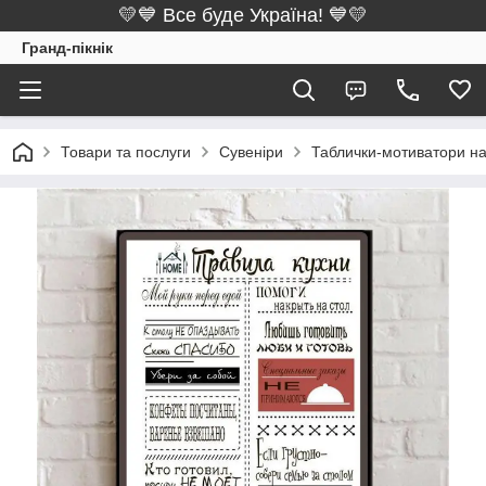
💛💙 Все буде Україна! 💙💛
Гранд-пікнік
Товари та послуги
Сувеніри
Таблички-мотиватори на