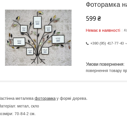
Фоторамка н
599 ₴
Немає в наявності
К
+380 (95) 417-77-43
повернення товару п
астінна металева
фоторамка
у формі дерева.
атеріал: метал, скло
озміри: 70-84-2 см.