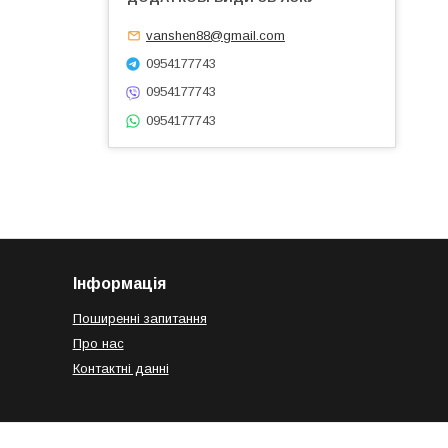
vanshen88@gmail.com
0954177743
0954177743
0954177743
Інформація
Поширенні запитання
Про нас
Контактні данні