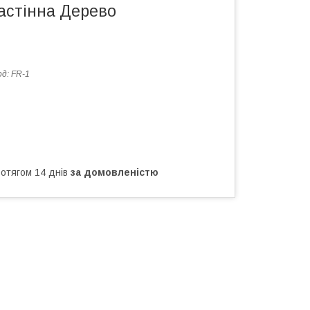
астінна Дерево
од:
FR-1
ротягом 14 днів
за домовленістю