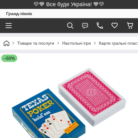
💛💙 Все буде Україна! 💙💛
Гранд-пікнік
Товари та послуги
Настольні ігри
Карти гральні пла
–50%