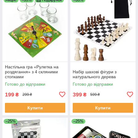
Настільна гра «Рулетка на
роздягання» з 4 скляними
Набір шахові фігури з
стопками
натурального дерева
Готово до відправки
Готово до відправки
199
399
₴
₴
299 ₴
599 ₴
Купити
Купити
–25%
–25%