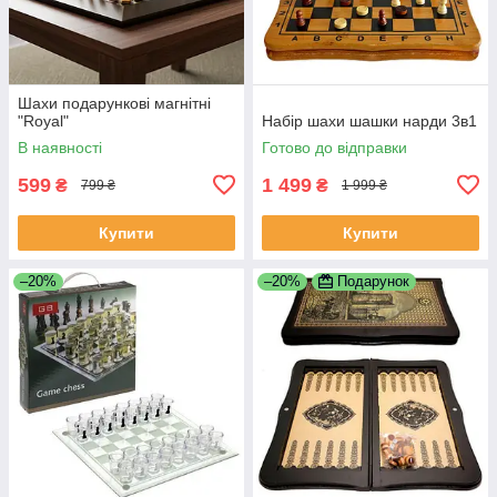
Шахи подарункові магнітні
"Royal"
Набір шахи шашки нарди 3в1
В наявності
Готово до відправки
599
1 499
₴
₴
799 ₴
1 999 ₴
Купити
Купити
–20%
–20%
Подарунок