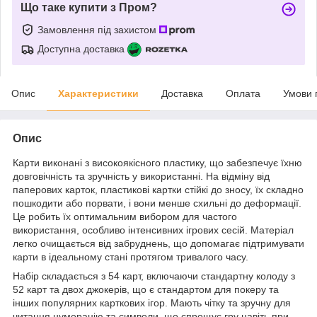
Що таке купити з Пром?
Замовлення під захистом
Доступна доставка
Опис
Характеристики
Доставка
Оплата
Умови 
Опис
Карти виконані з високоякісного пластику, що забезпечує їхню
довговічність та зручність у використанні. На відміну від
паперових карток, пластикові картки стійкі до зносу, їх складно
пошкодити або порвати, і вони менше схильні до деформації.
Це робить їх оптимальним вибором для частого
використання, особливо інтенсивних ігрових сесій. Матеріал
легко очищається від забруднень, що допомагає підтримувати
карти в ідеальному стані протягом тривалого часу.
Набір складається з 54 карт, включаючи стандартну колоду з
52 карт та двох джокерів, що є стандартом для покеру та
інших популярних карткових ігор. Мають чітку та зручну для
читання нумерацію та символи, що спрощує гру навіть при