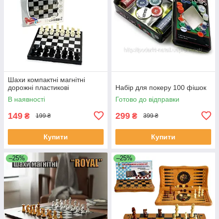
Шахи компактні магнітні
дорожні пластикові
Набір для покеру 100 фішок
В наявності
Готово до відправки
149
299
₴
₴
199 ₴
399 ₴
Купити
Купити
–25%
–25%