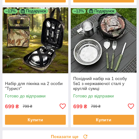
–13%
Подарунок
–13%
Подарунок
Похідний набір на 1 особу
Набір для пікніка на 2 особи
5в1 з нержавіючої сталі у
"Турист"
круглій сумці
Готово до відправки
Готово до відправки
699
699
₴
₴
799 ₴
799 ₴
Купити
Купити
Показати ще