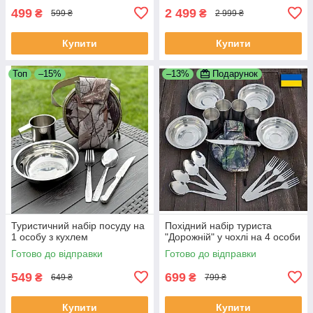
499
2 499
₴
₴
599 ₴
2 999 ₴
Купити
Купити
Топ
–15%
–13%
Подарунок
Туристичний набір посуду на
Похідний набір туриста
1 особу з кухлем
"Дорожній" у чохлі на 4 особи
Готово до відправки
Готово до відправки
549
699
₴
₴
649 ₴
799 ₴
Купити
Купити