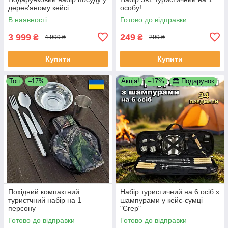
дерев'яному кейсі
особу!
В наявності
Готово до відправки
3 999
249
₴
₴
4 999 ₴
299 ₴
Купити
Купити
Топ
–17%
Акція!
–17%
Подарунок
Похідний компактний
Набір туристичний на 6 осіб з
туристчний набір на 1
шампурами у кейс-сумці
персону
"Єгер"
Готово до відправки
Готово до відправки