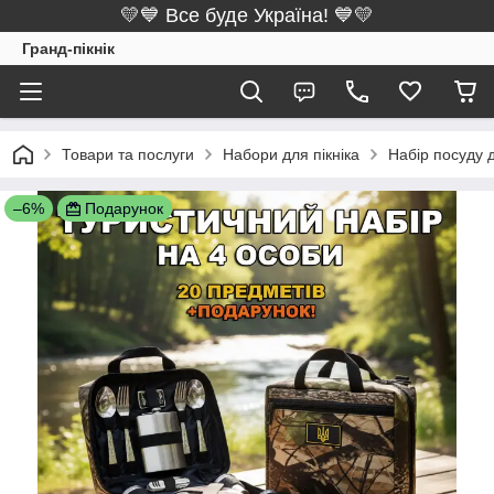
💛💙 Все буде Україна! 💙💛
Гранд-пікнік
Товари та послуги
Набори для пікніка
Набір посуду д
–6%
Подарунок