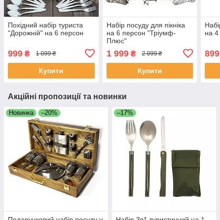
Похідний набір туриста
Набір посуду для пікніка
Набі
"Дорожній" на 6 персон
на 6 персон "Тріумф-
на 4
Плюс"
999
1 999
899
₴
₴
1 099 ₴
2 099 ₴
Купити
Купити
Акційні пропозиції та новинки
Новинка
–20%
–17%
Подарунковий набір посуду у
Набір 3в1 туристичний на 1