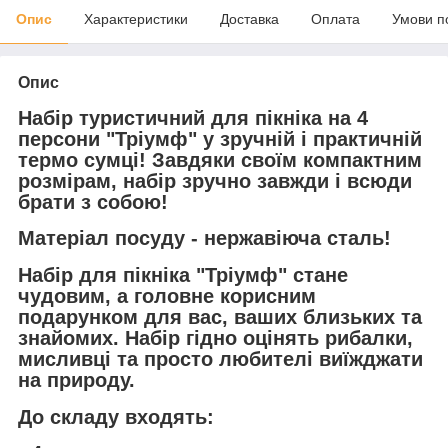
Опис
Характеристики
Доставка
Оплата
Умови п
Опис
Набір туристичний для пікніка на 4
персони
"Тріумф"
у зручній і практичній
термо сумці! Завдяки своїм компактним
розмірам, набір зручно завжди і всюди
брати з собою!
Матеріал посуду
- нержавіюча сталь!
Набір для пікніка
"Тріумф"
стане
чудовим, а головне корисним
подарунком для вас, ваших близьких та
знайомих. Набір гідно оцінять рибалки,
мисливці та просто любителі виїжджати
на природу.
До складу входять: