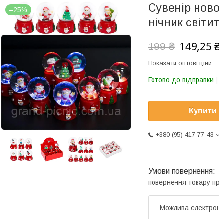
Сувенір ново
–25%
нічник світит
149,25 
199 ₴
Показати оптові ціни
Готово до відправки
Купити
+380 (95) 417-77-43
повернення товару п