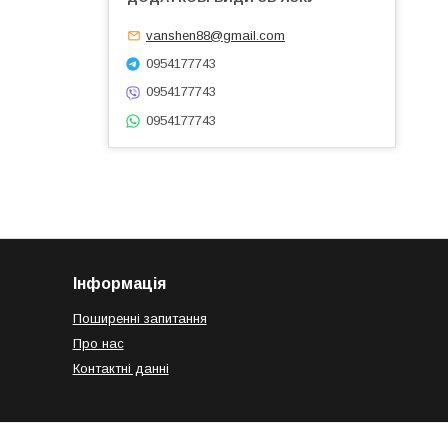
vanshen88@gmail.com
0954177743
0954177743
0954177743
Інформація
Поширенні запитання
Про нас
Контактні данні