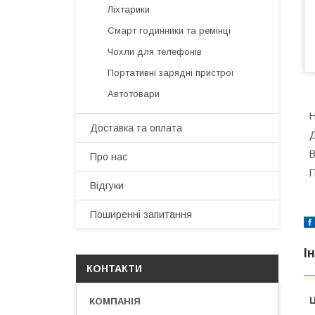
Ліхтарики
Смарт годинники та ремінці
Чохли для телефонів
Портативні зарядні пристрої
Автотовари
Н
Доставка та оплата
Д
В
Про нас
П
Відгуки
Поширенні запитання
І
КОНТАКТИ
Ц