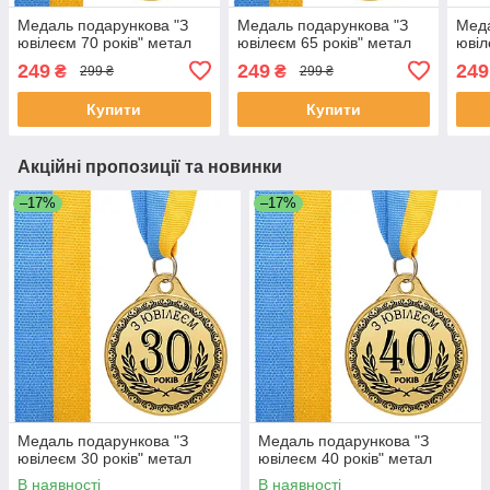
Медаль подарункова "З
Медаль подарункова "З
Меда
ювілеєм 70 років" метал
ювілеєм 65 років" метал
ювіл
249
249
249
₴
₴
299 ₴
299 ₴
Купити
Купити
Акційні пропозиції та новинки
–17%
–17%
Медаль подарункова "З
Медаль подарункова "З
ювілеєм 30 років" метал
ювілеєм 40 років" метал
В наявності
В наявності