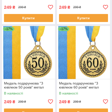
249
249
₴
₴
299 ₴
299 ₴
Купити
Купити
–17%
–17%
Медаль подарункова "З
Медаль подарункова "З
ювілеєм 50 років" метал
ювілеєм 60 років" метал
В наявності
В наявності
249
249
₴
₴
299 ₴
299 ₴