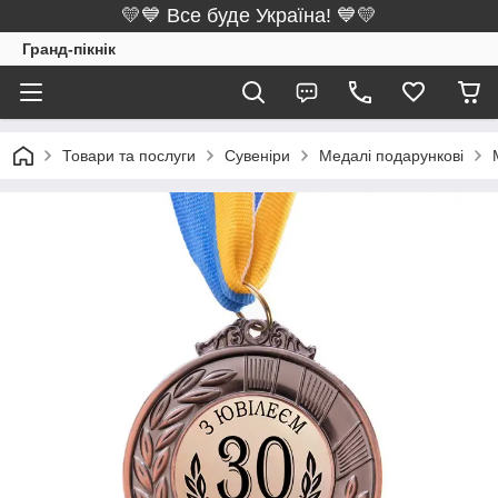
💛💙 Все буде Україна! 💙💛
Гранд-пікнік
Товари та послуги
Сувеніри
Медалі подарункові