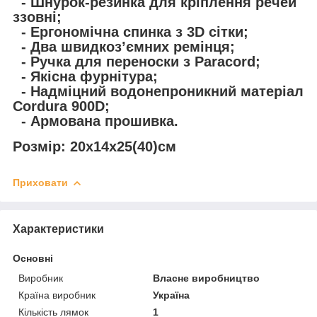
- Шнурок-резинка для кріплення речей
ззовні;
- Ергономічна спинка з 3D сітки;
- Два швидкозʼємних ремінця;
- Ручка для переноски з Paracord;
- Якісна фурнітура;
- Надміцний водонепроникний матеріал
Cordura 900D;
- Армована прошивка.
Розмір: 20х14х25(40)см
Приховати
Характеристики
Основні
Виробник
Власне виробництво
Країна виробник
Україна
Кількість лямок
1