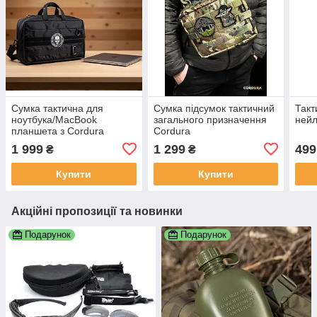
Сумка тактична для
Сумка підсумок тактичний
Такт
ноутбука/MacBook
загального призначення
нейл
планшета з Cordura
Cordura
1 999
1 299
499
₴
₴
Купити
Купити
Акційні пропозиції та новинки
Подарунок
Подарунок