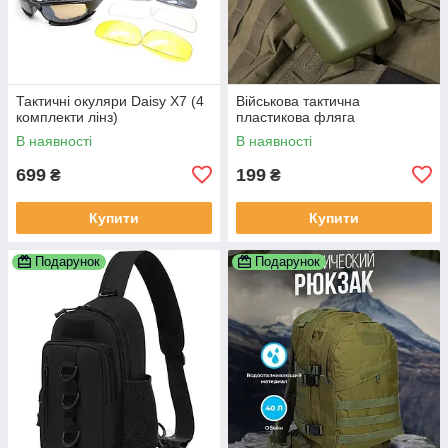
Тактичні окуляри Daisy X7 (4
Військова тактична
комплекти лінз)
пластикова фляга
В наявності
В наявності
699
199
₴
₴
Купити
Купити
Подарунок
Подарунок