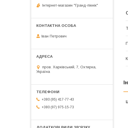
Інтернет-магазин "Гранд-пікнік"
Т
Іван Петрович
П
К
пров. Харківський, 7, Охтирка,
Україна
І
+380 (95) 417-77-43
Ц
+380 (97) 975-15-73