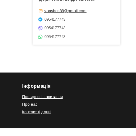
vanshen88@gmail.com
0954177743
0954177743
0954177743
Інформація
Поширенні запитання
Про нас
Контактні данні