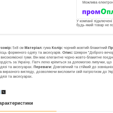
У компанії підключені
будь-який товар не п
озмір:
5х8 см
Матеріал:
гума
Колір:
чорний-жовтий-блакитний
Пр
ісць форменого одягу та аксесуарів.
Опис:
Шеврон "Доброго вечора
 високоякісної гуми. Він має елегантне чорно-жовто-блакитне поєдн
ордість за Україну. Патч легко кріпиться за допомогою липучки, щ
дязі та аксесуарах.
Переваги:
Довговічний та стійкий до зовнішніх
а виразного вигляду, дозволяючи висловити свій патріотизм до Укр
дязі та аксесуарах.
арактеристики