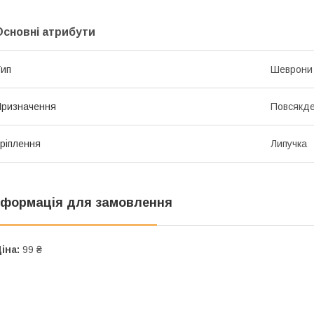
Основні атрибути
ип
Шеврони
ризначення
Повсякде
ріплення
Липучка
нформація для замовлення
іна:
99 ₴