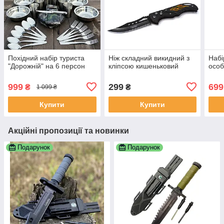
Похідний набір туриста
Ніж складний викидний з
Набі
"Дорожній" на 6 персон
кліпсою кишеньковий
особ
999
299
699
₴
₴
1 099 ₴
Купити
Купити
Акційні пропозиції та новинки
Подарунок
Подарунок