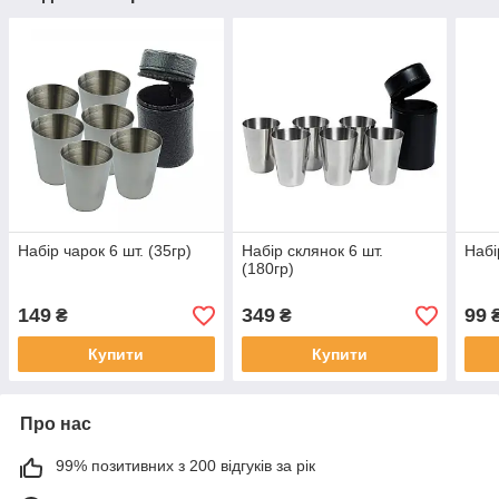
Набір чарок 6 шт. (35гр)
Набір склянок 6 шт.
Набі
(180гр)
149
349
99
₴
₴
Купити
Купити
Про нас
99% позитивних з 200 відгуків за рік