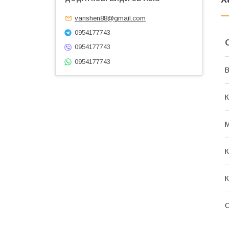
vanshen88@gmail.com
0954177743
0954177743
0954177743
В
К
М
К
К