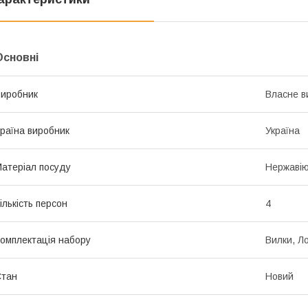
Основні
иробник
Власне в
раїна виробник
Україна
атеріал посуду
Нержавію
ількість персон
4
омплектація набору
Вилки, Л
Стан
Новий