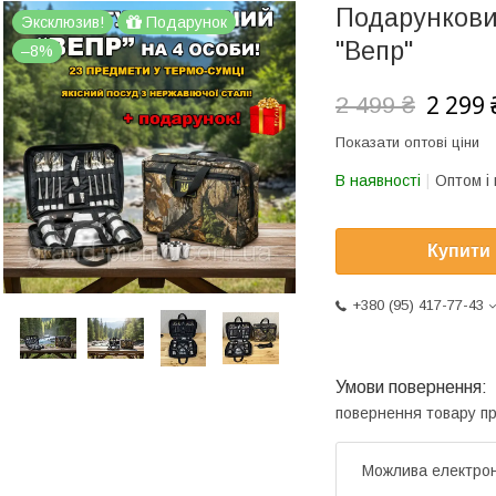
Подарунковий
Эксклюзив!
Подарунок
"Вепр"
–8%
2 299 
2 499 ₴
Показати оптові ціни
В наявності
Оптом і 
Купити
+380 (95) 417-77-43
повернення товару п