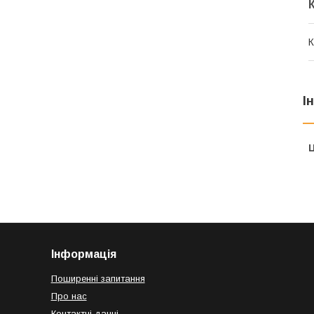
К
І
Ц
Інформація
Поширенні запитання
Про нас
Контактні данні