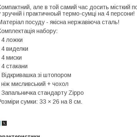
Компактний, але в той самий час досить місткий п
у зручній і практичноый термо-сумці на 4 персони!
Матеріал посуду - якісна нержавіюча сталь!
Комплектація набору:
- 4 ложки
- 4 виделки
- 4 миски
- 4 стакани
- Відкривашка зі штопором
- ніж мисливський + чохол
- Запальничка стандарту Zippo
Розміри сумки: 33 × 26 на 8 см.
арактеристики